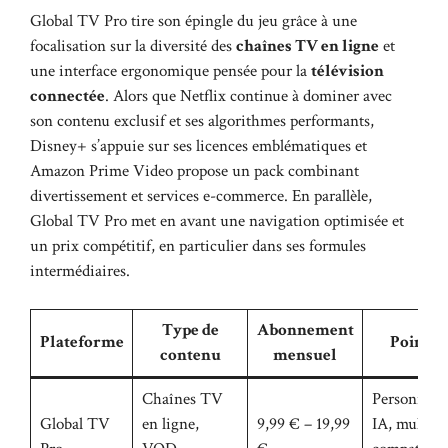
Global TV Pro tire son épingle du jeu grâce à une
focalisation sur la diversité des
chaînes TV en ligne
et
une interface ergonomique pensée pour la
télévision
connectée
. Alors que Netflix continue à dominer avec
son contenu exclusif et ses algorithmes performants,
Disney+ s’appuie sur ses licences emblématiques et
Amazon Prime Video propose un pack combinant
divertissement et services e-commerce. En parallèle,
Global TV Pro met en avant une navigation optimisée et
un prix compétitif, en particulier dans ses formules
intermédiaires.
Type de
Abonnement
Plateforme
Points f
contenu
mensuel
Chaînes TV
Personnalis
Global TV
en ligne,
9,99 € – 19,99
IA, multi-é