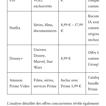
Pro
VOD,
€
compatibil
exclusivités
connectée
Recommand
IA avancées
Séries, films,
8,99 € – 17,99
Netflix
contenus
documentaires
€
originaux
exclusifs
Univers
Offre famili
Disney,
Disney+
8,99 €
contenu en
Marvel, Star
GroupWat
Wars
Catalogue l
Amazon
Films, séries,
Inclus avec
bundle serv
Prime Video
services Prime
Prime 5,99 €
Prime
L’analyse détaillée des offres concurrentes révèle également