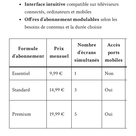
Interface intuitive
compatible sur téléviseurs
connectés, ordinateurs et mobiles
Offres d’abonnement modulables
selon les
besoins de contenus et la durée choisie
Nombre
Accès
Formule
Prix
Qua
d’écrans
ports
d’abonnement
mensuel
vi
simultanés
mobiles
Essentiel
9,99 €
1
Non
HD
HD 
Standard
14,99 €
3
Oui
4K
4K
Premium
19,99 €
5
Oui
Ult
HD